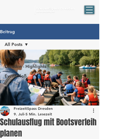
ÖPNV
Beitrag
All Posts
All Posts
Dresden - Highlights
Event-Floß
FreizeitSpass Dresden
9. Juli
5 Min. Lesezeit
Schulausflug mit Bootsverleih
planen