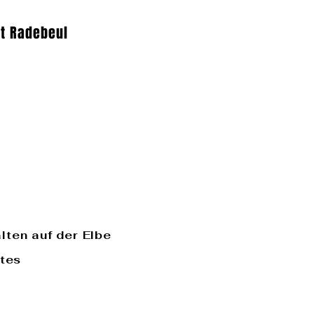
t Radebeul
lten auf der Elbe
otes