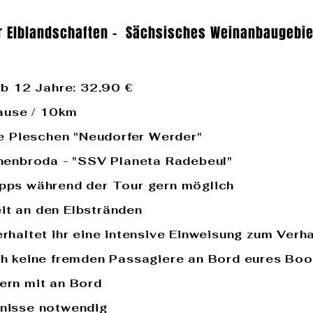
r Elblandschaften - Sächsisches Weinanbaugebie
 ab 12 Jahre: 32,90 €
Pause / 10km
lle Pieschen "Neudorfer Werder"
chenbroda - "SSV Planeta Radebeul"
opps während der Tour gern möglich
it an den Elbstränden
erhaltet ihr eine intensive Einweisung zum Verha
ich keine fremden Passagiere an Bord eures Bo
ern mit an Bord
tnisse notwendig