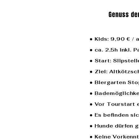
Genuss de
• Kids: 9,90 € /
• ca. 2,5h inkl. 
• Start: Slipste
• Ziel: Altkötzs
• Biergarten St
• Bademöglichke
• Vor Tourstart 
• Es befinden s
• Hunde dürfen g
• Keine Vorkenn