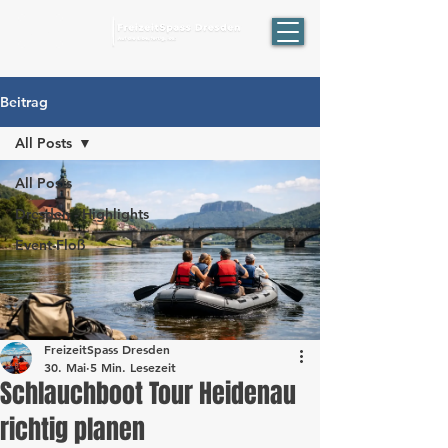
ÖPNV
Beitrag
All Posts
All Posts
Dresden - Highlights
Event-Floß
FreizeitSpass Dresden
30. Mai
5 Min. Lesezeit
Schlauchboot Tour Heidenau
richtig planen