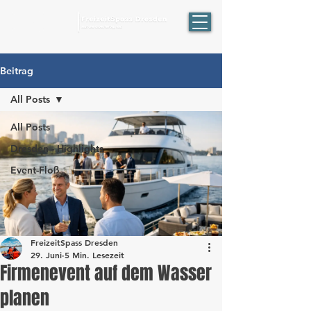
ÖPNV
Beitrag
All Posts
All Posts
Dresden - Highlights
Event-Floß
FreizeitSpass Dresden
29. Juni
5 Min. Lesezeit
Firmenevent auf dem Wasser
planen