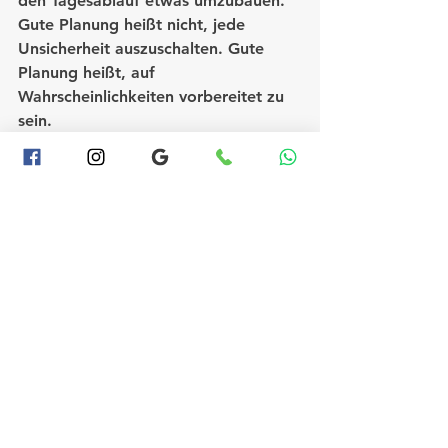
den Tagesablauf etwas umzubauen. 
Gute Planung heißt nicht, jede 
Unsicherheit auszuschalten. Gute 
Planung heißt, auf 
Wahrscheinlichkeiten vorbereitet zu 
sein.
Für welche 
Firmenformate sich 
das besonders lohnt
Ein Teamtag auf dem Wasser passt 
besonders gut zu Formaten, bei 
denen Begegnung im Mittelpunkt 
steht. Sommerfeste, Onboarding-
Tage, Bereichsausflüge oder lockere 
Incentives profitieren stark von der 
Mischung aus Bewegung und 