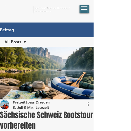
ÖPNV
Beitrag
All Posts
All Posts
Dresden - Highlights
Event-Floß
FreizeitSpass Dresden
5. Juli
5 Min. Lesezeit
Sächsische Schweiz Bootstour
vorbereiten